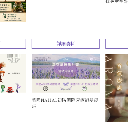
找尋幸福
料
詳細資料
美國NAHA1初階國際芳療師基礎
班