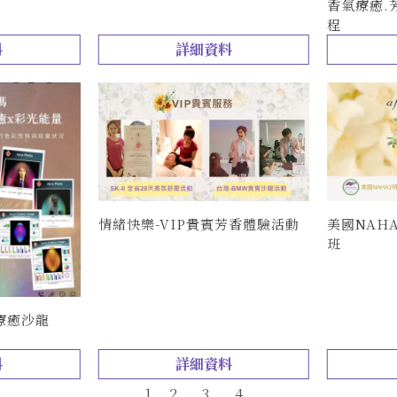
香氣療癒.
程
料
詳細資料
情緒快樂-VIP貴賓芳香體驗活動
美國NAH
班
療癒沙龍
料
詳細資料
1
2
3
4