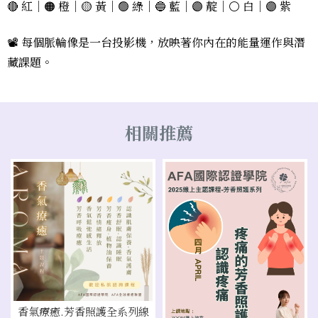
🔴 紅｜🟠 橙｜🟡 黃｜🟢 綠｜🔵 藍｜🟣 靛｜⚪️ 白｜🟣 紫
📽 每個脈輪像是一台投影機，放映著你內在的能量運作與潛
藏課題。
香氣療癒.芳香照護全系列線